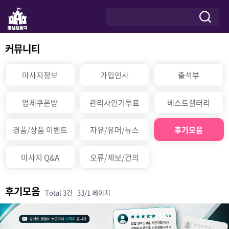
커뮤니티
마사지정보
가입인사
출석부
업체쿠폰방
관리사인기투표
베스트갤러리
경품/상품 이벤트
자유/유머/뉴스
후기모음
마사지 Q&A
오류/제보/건의
후기모음
Total 3건
33/1 페이지