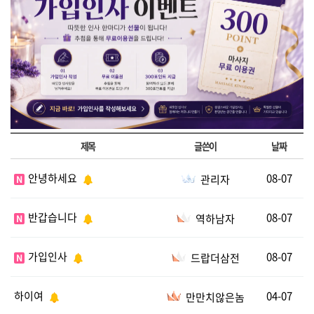
제목
글쓴이
날짜
안녕하세요
08-07
관리자
N
반갑습니다
08-07
역하남자
N
가입인사
08-07
드랍더삼전
N
하이여
04-07
만만치않은놈