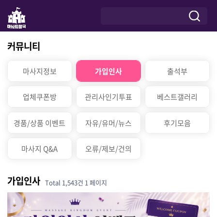
커뮤니티
마사지정보
가입인사
출석부
업체쿠폰방
관리사인기투표
베스트갤러리
경품/상품 이벤트
자유/유머/뉴스
후기모음
마사지 Q&A
오류/제보/건의
가입인사
Total 1,543건
1 페이지