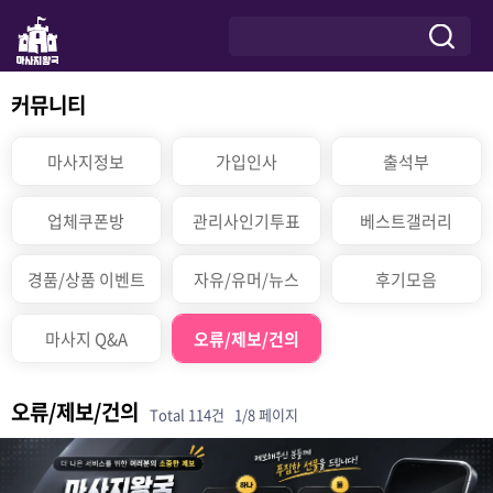
커뮤니티
마사지정보
가입인사
출석부
업체쿠폰방
관리사인기투표
베스트갤러리
경품/상품 이벤트
자유/유머/뉴스
후기모음
마사지 Q&A
오류/제보/건의
오류/제보/건의
Total 114건
1/8 페이지