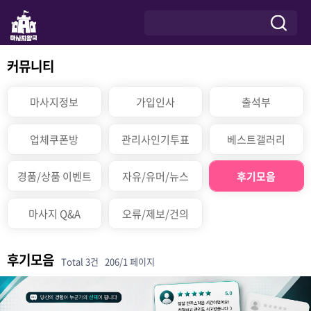
커뮤니티
마사지정보
가입인사
출석부
업체쿠폰방
관리사인기투표
베스트갤러리
경품/상품 이벤트
자유/유머/뉴스
후기모음
마사지 Q&A
오류/제보/건의
후기모음
Total 3건
206/1 페이지