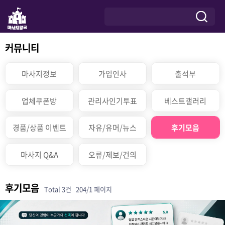
커뮤니티
마사지정보
가입인사
출석부
업체쿠폰방
관리사인기투표
베스트갤러리
경품/상품 이벤트
자유/유머/뉴스
후기모음
마사지 Q&A
오류/제보/건의
후기모음
Total 3건
204/1 페이지