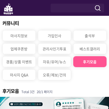
커뮤니티
마사지정보
가입인사
출석부
업체쿠폰방
관리사인기투표
베스트갤러리
경품/상품 이벤트
자유/유머/뉴스
후기모음
마사지 Q&A
오류/제보/건의
후기모음
Total 3건
20/1 페이지