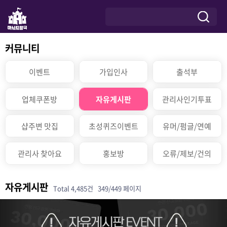
커뮤니티
이벤트
가입인사
출석부
업체쿠폰방
자유게시판
관리사인기투표
샵주변 맛집
초성퀴즈이벤트
유머/펌글/연예
관리사 찾아요
홍보방
오류/제보/건의
자유게시판
Total 4,485건
349/449 페이지