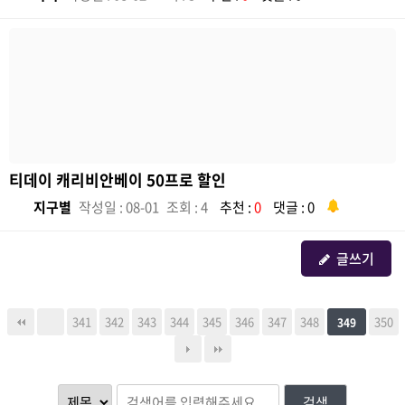
티데이 캐리비안베이 50프로 할인
지구별
작성일 : 08-01
조회 : 4
추천 :
0
댓글 : 0
글쓰기
341
342
343
344
345
346
347
348
350
349
검색