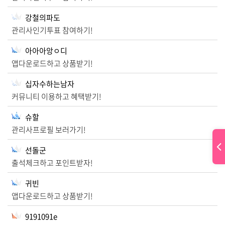
강철의파도
관리사인기투표 참여하기!
아아아앙ㅇ디
앱다운로드하고 상품받기!
십자수하는남자
커뮤니티 이용하고 혜택받기!
슈할
관리사프로필 보러가기!
선돌군
출석체크하고 포인트받자!
귀빈
앱다운로드하고 상품받기!
9191091e