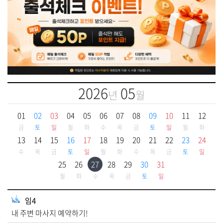
2026
05
년
월
01
02
03
04
05
06
07
08
09
10
11
12
금
토
일
월
화
수
목
금
토
일
월
화
13
14
15
16
17
18
19
20
21
22
23
24
수
목
금
토
일
월
화
수
목
금
토
일
25
26
27
28
29
30
31
월
화
수
목
금
토
일
임4
내 주변 마사지 예약하기!