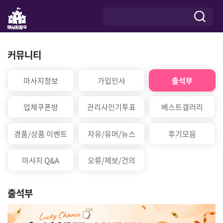
커뮤니티
마사지정보
가입인사
출석부
업체쿠폰방
관리사인기투표
베스트갤러리
경품/상품 이벤트
자유/유머/뉴스
후기모음
마사지 Q&A
오류/제보/건의
출석부