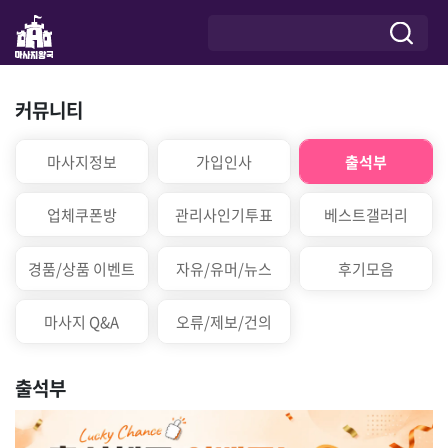
커뮤니티
마사지정보
가입인사
출석부
업체쿠폰방
관리사인기투표
베스트갤러리
경품/상품 이벤트
자유/유머/뉴스
후기모음
마사지 Q&A
오류/제보/건의
출석부