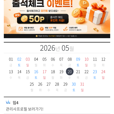
2026
05
년
월
01
02
03
04
05
06
07
08
09
10
11
12
금
토
일
월
화
수
목
금
토
일
월
화
13
14
15
16
17
18
19
20
21
22
23
24
수
목
금
토
일
월
화
수
목
금
토
일
25
26
27
28
29
30
31
월
화
수
목
금
토
일
임4
관리사프로필 보러가기!