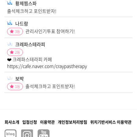
황제찜스파
출석체크하고 포인트받자!
나드람
관리사인기투표 참여하기!
3
등
크레파스테라피
2
등
❤️ 크레파스테라피 카페
https://cafe.naver.com/craypastherapy
보박
출석체크하고 포인트받자!
1
등
회사소개
입점신청
이용약관
개인정보처리방침
위치기반서비스 이용약관