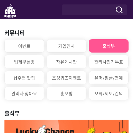
커뮤니티
이벤트
가입인사
출석부
업체쿠폰방
자유게시판
관리사인기투표
샵주변 맛집
초성퀴즈이벤트
유머/펌글/연예
관리사 찾아요
홍보방
오류/제보/건의
출석부