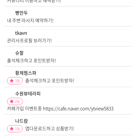
커뮤니티 이용하고 혜택받기!
빵만두
내 주변 마사지 예약하기!
tkavn
관리사프로필 보러가기!
슈할
출석체크하고 포인트받자!
황제찜스파
출석체크하고 포인트받자!
3
등
수원뷰테라피
2
등
카페가입 이벤트중 https://cafe.naver.com/ytview5833
나드람
앱다운로드하고 상품받기!
1
등