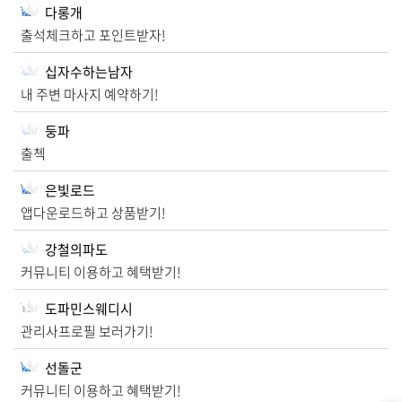
다롱개
출석체크하고 포인트받자!
십자수하는남자
내 주변 마사지 예약하기!
둥파
출첵
은빛로드
앱다운로드하고 상품받기!
강철의파도
커뮤니티 이용하고 혜택받기!
도파민스웨디시
관리사프로필 보러가기!
선돌군
커뮤니티 이용하고 혜택받기!