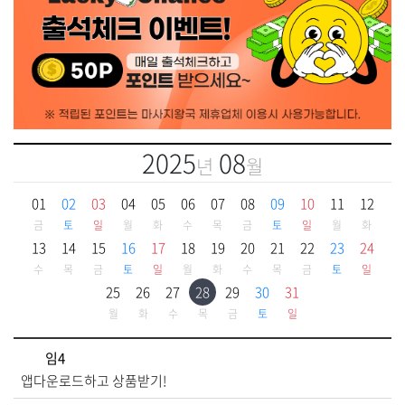
2025
08
년
월
01
02
03
04
05
06
07
08
09
10
11
12
금
토
일
월
화
수
목
금
토
일
월
화
13
14
15
16
17
18
19
20
21
22
23
24
수
목
금
토
일
월
화
수
목
금
토
일
25
26
27
28
29
30
31
월
화
수
목
금
토
일
임4
앱다운로드하고 상품받기!