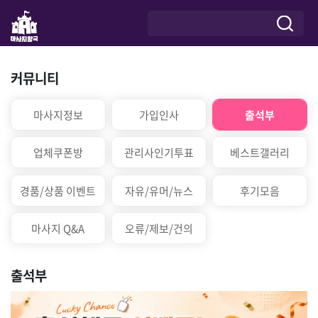
커뮤니티
마사지정보
가입인사
출석부
업체쿠폰방
관리사인기투표
베스트갤러리
경품/상품 이벤트
자유/유머/뉴스
후기모음
마사지 Q&A
오류/제보/건의
출석부