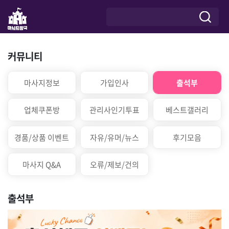
커뮤니티
마사지정보
가입인사
출석부
업체쿠폰방
관리사인기투표
베스트갤러리
경품/상품 이벤트
자유/유머/뉴스
후기모음
마사지 Q&A
오류/제보/건의
출석부