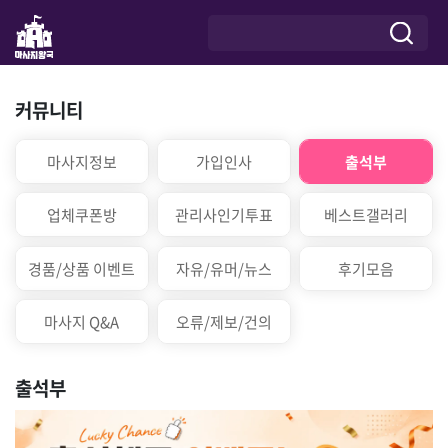
커뮤니티
마사지정보
가입인사
출석부
업체쿠폰방
관리사인기투표
베스트갤러리
경품/상품 이벤트
자유/유머/뉴스
후기모음
마사지 Q&A
오류/제보/건의
출석부