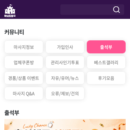
커뮤니티
마사지정보
가입인사
출석부
업체쿠폰방
관리사인기투표
베스트갤러리
경품/상품 이벤트
자유/유머/뉴스
후기모음
마사지 Q&A
오류/제보/건의
출석부