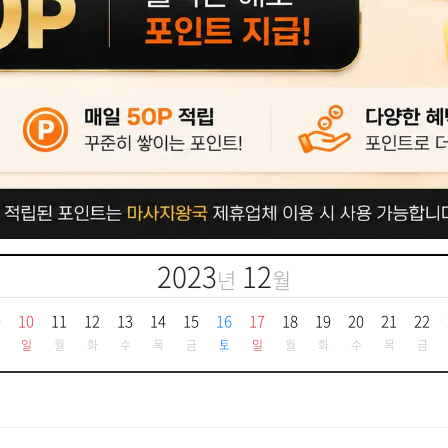
2023
12
년
월
9
10
11
12
13
14
15
16
17
18
19
20
21
22
일
월
화
수
목
금
토
일
월
화
수
목
금