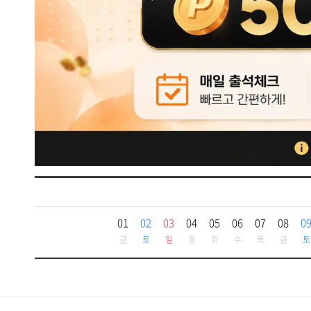
01
02
03
04
05
06
07
08
0
금
토
일
월
화
수
목
금
토