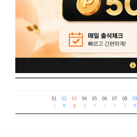
01
02
03
04
05
06
07
08
0
금
토
일
월
화
수
목
금
토