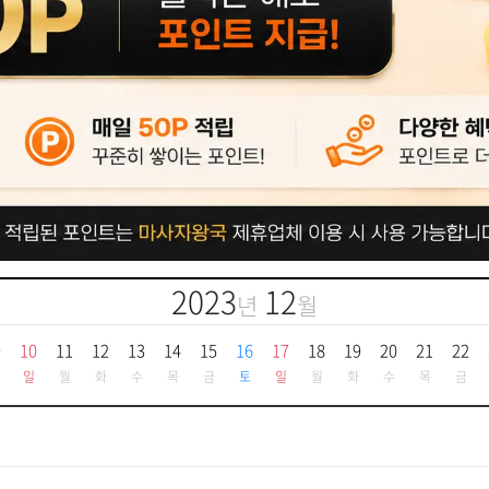
2023
12
년
월
9
10
11
12
13
14
15
16
17
18
19
20
21
22
일
월
화
수
목
금
토
일
월
화
수
목
금