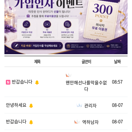
제목
글쓴이
날짜
반갑습니다
08:57
왠만해선나를막을수없
N
다
안녕하세요
08-07
관리자
반갑습니다
08-07
역하남자