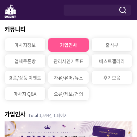
커뮤니티
마사지정보
가입인사
출석부
업체쿠폰방
관리사인기투표
베스트갤러리
경품/상품 이벤트
자유/유머/뉴스
후기모음
마사지 Q&A
오류/제보/건의
가입인사
Total 1,544건
1 페이지