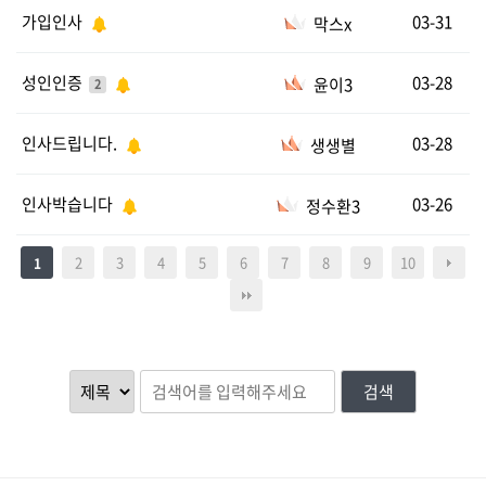
가입인사
03-31
막스x
성인인증
03-28
윤이3
2
인사드립니다.
03-28
생생별
인사박습니다
03-26
정수환3
2
3
4
5
6
7
8
9
10
1
검색