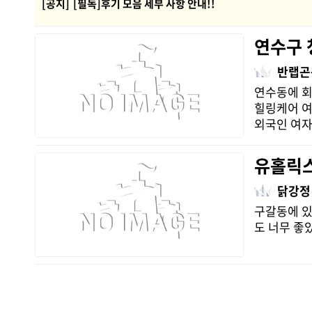
[공지]
[필독]후기 모음 세부 사항 안내!!
연수구 
반랩곤
연수동에 회
힐링케어 여
외국인 여자
유홀릭
닭강정
구갈동에 있
도 너무 좋