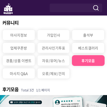
커뮤니티
마사지정보
가입인사
출석부
업체쿠폰방
관리사인기투표
베스트갤러리
경품/상품 이벤트
자유/유머/뉴스
후기모음
마사지 Q&A
오류/제보/건의
후기모음
Total 3건
1/1 페이지