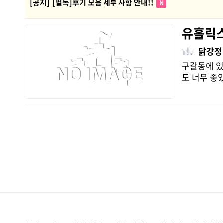
[공지]
[필독]후기 모음 세부 사항 안내!!
N
유홀릭
닭강정
구갈동에 있
도 너무 좋