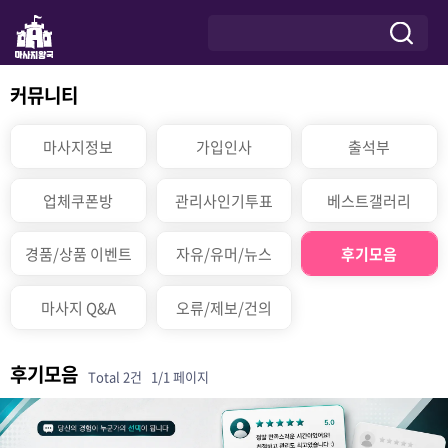
커뮤니티
마사지정보
가입인사
출석부
업체쿠폰방
관리사인기투표
베스트갤러리
경품/상품 이벤트
자유/유머/뉴스
후기모음
마사지 Q&A
오류/제보/건의
후기모음
Total 2건
1/1 페이지