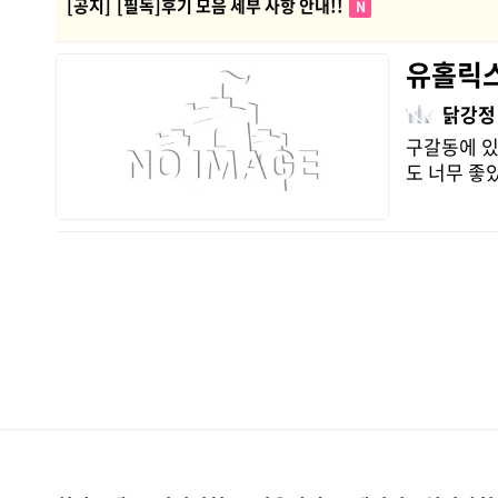
[공지]
[필독]후기 모음 세부 사항 안내!!
N
유홀릭
닭강정
구갈동에 있
도 너무 좋