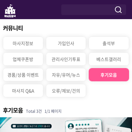
커뮤니티
마사지정보
가입인사
출석부
업체쿠폰방
관리사인기투표
베스트갤러리
경품/상품 이벤트
자유/유머/뉴스
후기모음
마사지 Q&A
오류/제보/건의
후기모음
Total 3건
1/1 페이지