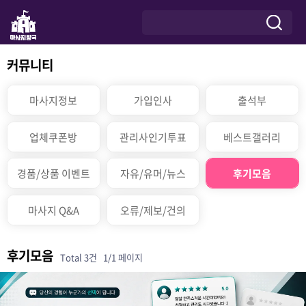
커뮤니티
마사지정보
가입인사
출석부
업체쿠폰방
관리사인기투표
베스트갤러리
경품/상품 이벤트
자유/유머/뉴스
후기모음
마사지 Q&A
오류/제보/건의
후기모음
Total 3건
1/1 페이지