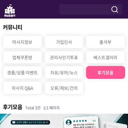
커뮤니티
마사지정보
가입인사
출석부
업체쿠폰방
관리사인기투표
베스트갤러리
경품/상품 이벤트
자유/유머/뉴스
후기모음
마사지 Q&A
오류/제보/건의
후기모음
Total 3건
1/1 페이지