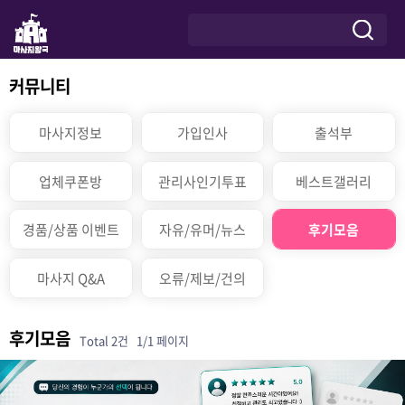
커뮤니티
마사지정보
가입인사
출석부
업체쿠폰방
관리사인기투표
베스트갤러리
경품/상품 이벤트
자유/유머/뉴스
후기모음
마사지 Q&A
오류/제보/건의
후기모음
Total 2건
1/1 페이지