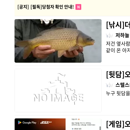
[공지]
[필독]당첨자 확인 안내!
N
[낚시]
저하늘
저건 옆사람
같이 온 아
[뒷담]
스텔스
누구 뒷담을
[게임]