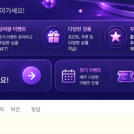
자
허언
뒷담