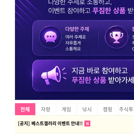
전체
자랑
게임
낚시
캠핑
주식투
[공지]
베스트겔러리 이벤트 안내!!
N