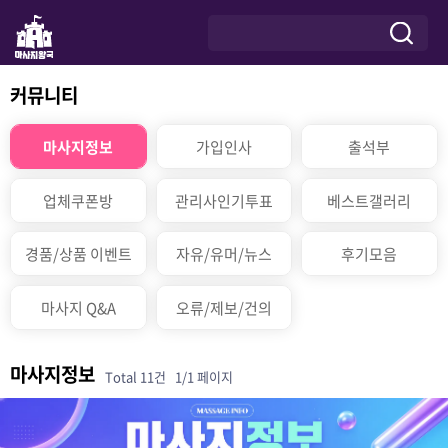
커뮤니티
마사지정보
가입인사
출석부
업체쿠폰방
관리사인기투표
베스트갤러리
경품/상품 이벤트
자유/유머/뉴스
후기모음
마사지 Q&A
오류/제보/건의
마사지정보
Total 11건
1/1 페이지