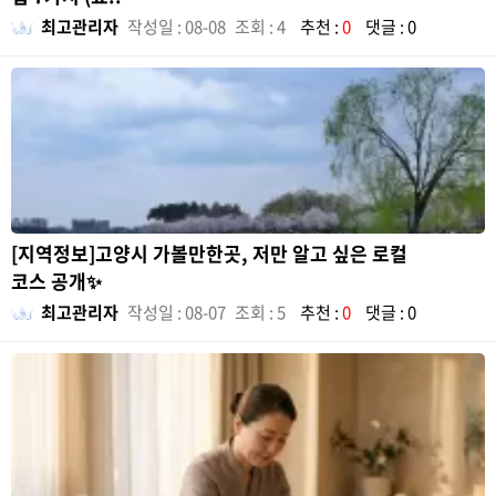
최고관리자
작성일 : 08-08
조회 : 4
추천 :
0
댓글 : 0
[지역정보]고양시 가볼만한곳, 저만 알고 싶은 로컬
코스 공개✨
최고관리자
작성일 : 08-07
조회 : 5
추천 :
0
댓글 : 0