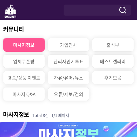
커뮤니티
마사지정보
가입인사
출석부
업체쿠폰방
관리사인기투표
베스트갤러리
경품/상품 이벤트
자유/유머/뉴스
후기모음
마사지 Q&A
오류/제보/건의
마사지정보
Total 8건
1/1 페이지