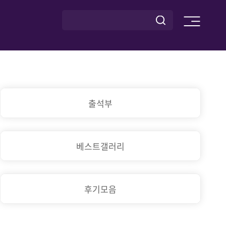
출석부
베스트갤러리
후기모음