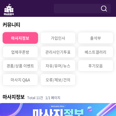
커뮤니티
마사지정보
가입인사
출석부
업체쿠폰방
관리사인기투표
베스트갤러리
경품/상품 이벤트
자유/유머/뉴스
후기모음
마사지 Q&A
오류/제보/건의
마사지정보
Total 11건
1/1 페이지