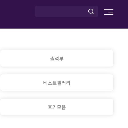
출석부
베스트갤러리
후기모음