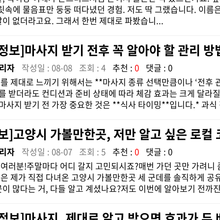
머릿속에 물음표만 둥둥 떠다녔던 경험. 저도 딱 그랬습니다. 이름은
말이 없더라고요. 그래서 한번 제대로 파봤습니...
정보]마사지 받기 전후 꼭 알아야 할 관리 방법 
리자
작성일 : 08-08
조회 : 4
추천 :
0
댓글 : 0
를 제대로 느끼기 위해서는 **마사지 종류 선택만큼이나 ‘전후 관
 받더라도 컨디션과 준비 상태에 따라 체감 효과는 크게 달라질 수 
사지 받기 전 가장 중요한 것은 **식사 타이밍**입니다.* 과식 직
보]고양시 가볼만한곳, 저만 알고 싶은 로컬
리자
작성일 : 08-07
조회 : 5
추천 :
0
댓글 : 0
여러분!주말마다 어디 갈지 고민되시죠?매번 가던 곳만 가려니 
은 제가 직접 다녀온 고양시 가볼만한곳 세 군데를 솔직하게 공
곳이 많다는 거, 다들 알고 계셨나요?저도 이번에 알아보기 전까진 
정보]마사지, 제대로 알고 받으면 효과가 두 