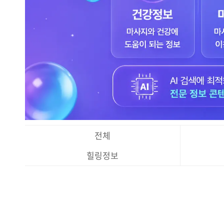
전체
힐링정보