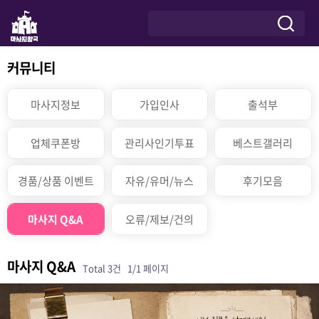
커뮤니티
마사지정보
가입인사
출석부
업체쿠폰방
관리사인기투표
베스트갤러리
경품/상품 이벤트
자유/유머/뉴스
후기모음
마사지 Q&A
오류/제보/건의
마사지 Q&A
Total 3건
1/1 페이지