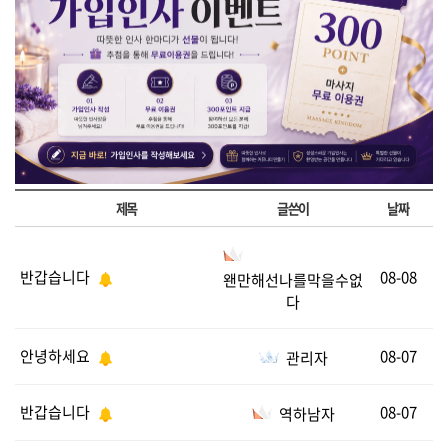
제목
글쓴이
날짜
반갑습니다
08-08
왠만해선나를막을수없
다
안녕하세요
08-07
관리자
반갑습니다
08-07
역하남자