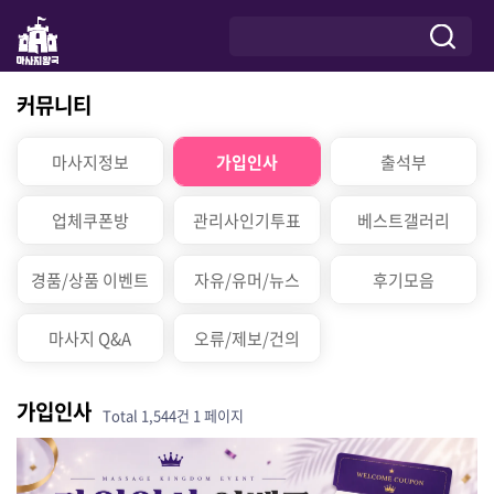
커뮤니티
마사지정보
가입인사
출석부
업체쿠폰방
관리사인기투표
베스트갤러리
경품/상품 이벤트
자유/유머/뉴스
후기모음
마사지 Q&A
오류/제보/건의
가입인사
Total 1,544건
1 페이지