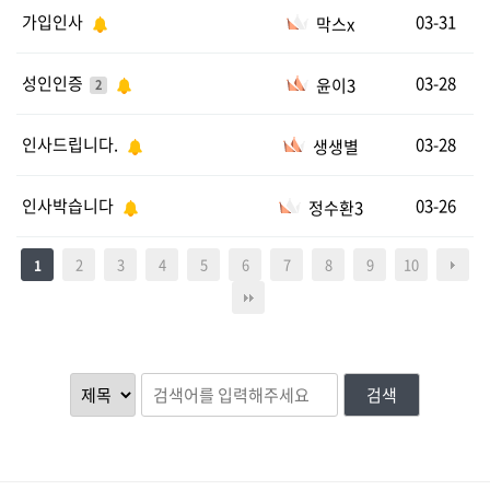
가입인사
03-31
막스x
성인인증
03-28
윤이3
2
인사드립니다.
03-28
생생별
인사박습니다
03-26
정수환3
2
3
4
5
6
7
8
9
10
1
검색