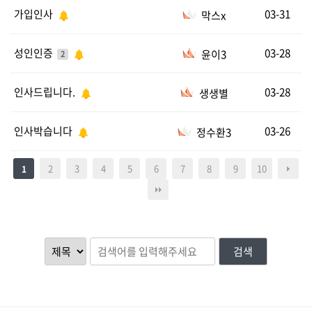
가입인사
03-31
막스x
성인인증
03-28
윤이3
2
인사드립니다.
03-28
생생별
인사박습니다
03-26
정수환3
2
3
4
5
6
7
8
9
10
1
검색