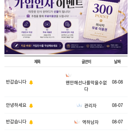
제목
글쓴이
날짜
반갑습니다
08-08
왠만해선나를막을수없
다
안녕하세요
08-07
관리자
반갑습니다
08-07
역하남자