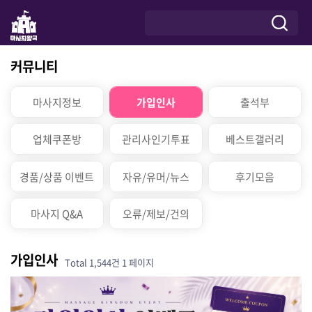
커뮤니티
마사지정보
가입인사
출석부
업체쿠폰방
관리사인기투표
베스트갤러리
경품/상품 이벤트
자유/유머/뉴스
후기모음
마사지 Q&A
오류/제보/건의
가입인사
Total 1,544건
1 페이지