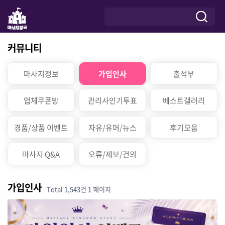
커뮤니티
마사지정보
가입인사
출석부
업체쿠폰방
관리사인기투표
베스트갤러리
경품/상품 이벤트
자유/유머/뉴스
후기모음
마사지 Q&A
오류/제보/건의
가입인사
Total 1,543건
1 페이지