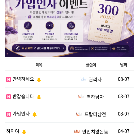
제목
글쓴이
날짜
안녕하세요
08-07
관리자
N
반갑습니다
08-07
역하남자
N
가입인사
08-07
드랍더삼전
N
하이여
04-07
만만치않은놈