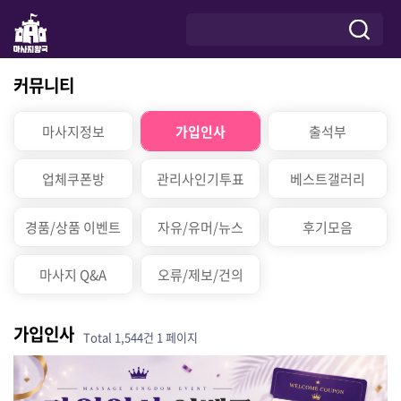
커뮤니티
마사지정보
가입인사
출석부
업체쿠폰방
관리사인기투표
베스트갤러리
경품/상품 이벤트
자유/유머/뉴스
후기모음
마사지 Q&A
오류/제보/건의
가입인사
Total 1,544건
1 페이지