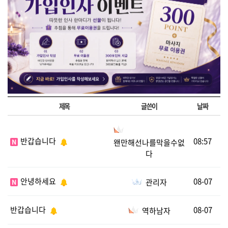
제목
글쓴이
날짜
반갑습니다
08:57
왠만해선나를막을수없
N
다
안녕하세요
08-07
관리자
N
반갑습니다
08-07
역하남자