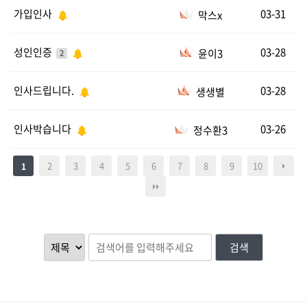
가입인사
03-31
막스x
성인인증
03-28
윤이3
2
인사드립니다.
03-28
생생별
인사박습니다
03-26
정수환3
2
3
4
5
6
7
8
9
10
1
검색