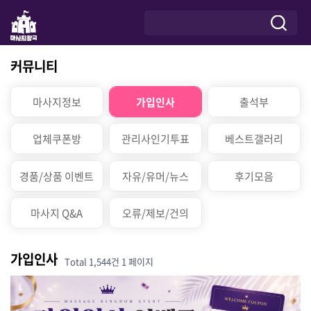
커뮤니티
마사지정보
가입인사
출석부
업체쿠폰방
관리사인기투표
베스트갤러리
경품/상품 이벤트
자유/유머/뉴스
후기모음
마사지 Q&A
오류/제보/건의
가입인사
Total 1,544건
1 페이지