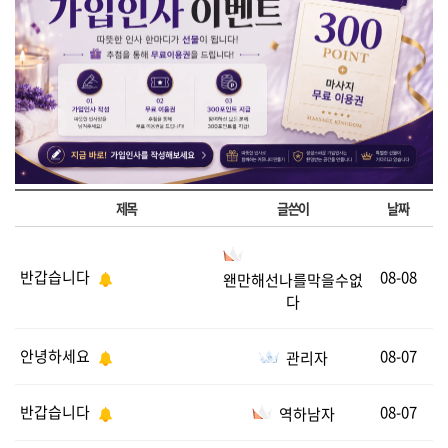
제목
글쓴이
날짜
반갑습니다
08-08
왠만해선나를막을수없
다
안녕하세요
08-07
관리자
반갑습니다
08-07
역하남자