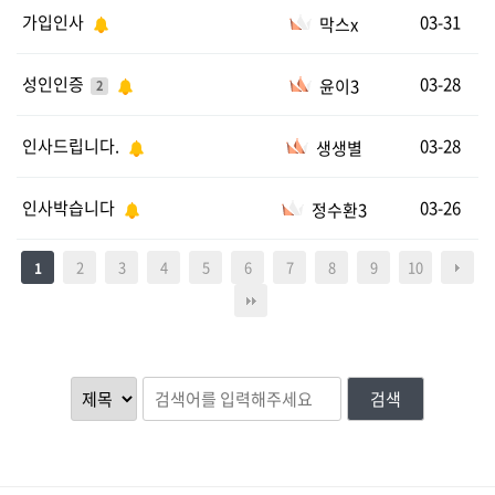
가입인사
03-31
막스x
성인인증
03-28
윤이3
2
인사드립니다.
03-28
생생별
인사박습니다
03-26
정수환3
2
3
4
5
6
7
8
9
10
1
검색