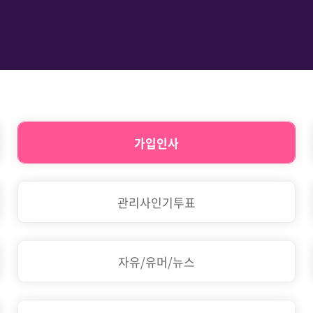
가입인사
관리사인기투표
자유/유머/뉴스