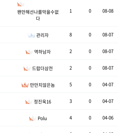
1
0
08-08
왠만해선나를막을수없
다
8
0
08-07
관리자
2
0
08-07
역하남자
2
0
08-07
드랍더삼전
5
0
04-07
만만치않은놈
3
0
04-07
정진욱16
4
0
04-06
Polu