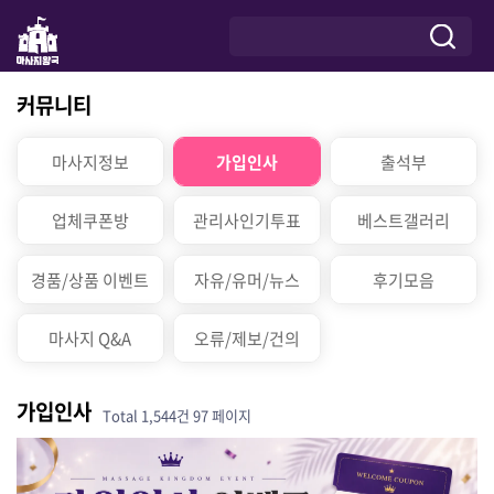
커뮤니티
마사지정보
가입인사
출석부
업체쿠폰방
관리사인기투표
베스트갤러리
경품/상품 이벤트
자유/유머/뉴스
후기모음
마사지 Q&A
오류/제보/건의
가입인사
Total 1,544건
97 페이지