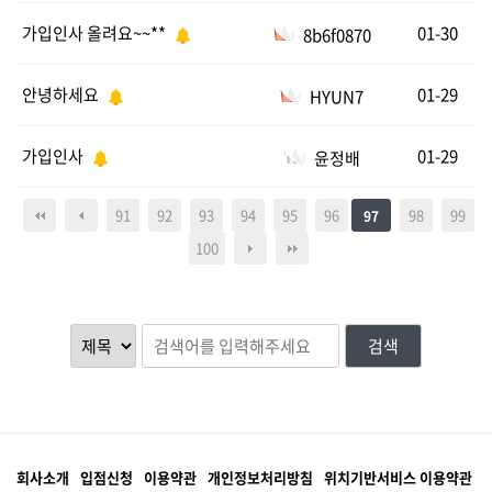
가입인사 올려요~~**
01-30
8b6f0870
안녕하세요
01-29
HYUN7
가입인사
01-29
윤정배
91
92
93
94
95
96
98
99
97
100
검색
회사소개
입점신청
이용약관
개인정보처리방침
위치기반서비스 이용약관