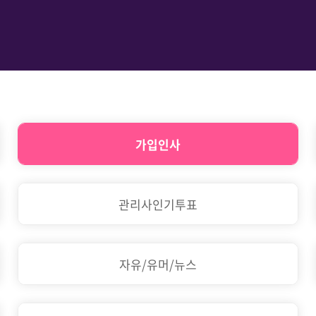
가입인사
관리사인기투표
자유/유머/뉴스