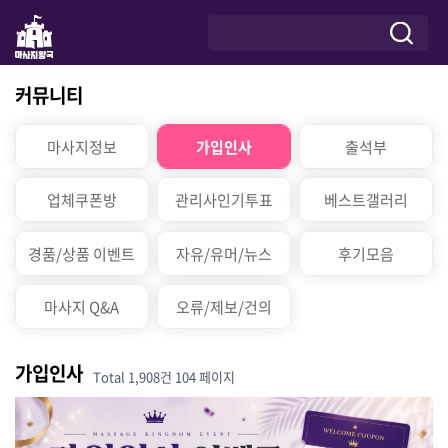
커뮤니티
마사지정보
가입인사
출석부
업체쿠폰방
관리사인기투표
베스트갤러리
경품/상품 이벤트
자유/유머/뉴스
후기모음
마사지 Q&A
오류/제보/건의
가입인사
Total 1,908건
104 페이지