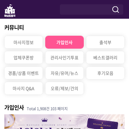
커뮤니티
마사지정보
가입인사
출석부
업체쿠폰방
관리사인기투표
베스트갤러리
경품/상품 이벤트
자유/유머/뉴스
후기모음
마사지 Q&A
오류/제보/건의
가입인사
Total 1,908건
103 페이지