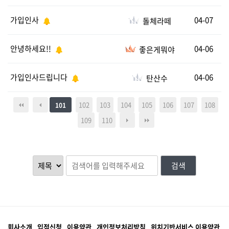
가입인사
04-07
돌체라떼
안녕하세요!!
04-06
좋은게뭐야
가입인사드립니다
04-06
탄산수
102
103
104
105
106
107
108
101
109
110
검색
회사소개
입점신청
이용약관
개인정보처리방침
위치기반서비스 이용약관