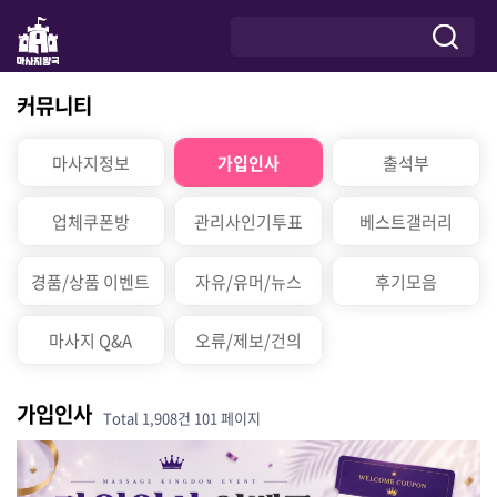
커뮤니티
마사지정보
가입인사
출석부
업체쿠폰방
관리사인기투표
베스트갤러리
경품/상품 이벤트
자유/유머/뉴스
후기모음
마사지 Q&A
오류/제보/건의
가입인사
Total 1,908건
101 페이지