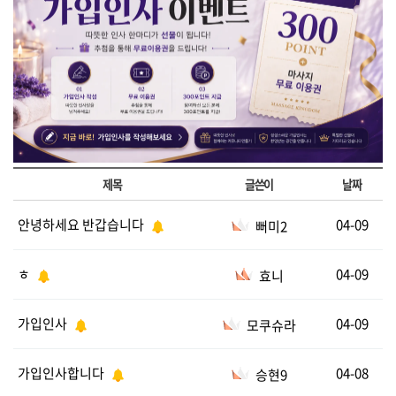
제목
글쓴이
날짜
안녕하세요 반갑습니다
04-09
뻐미2
ㅎ
04-09
효니
가입인사
04-09
모쿠슈라
가입인사합니다
04-08
승현9