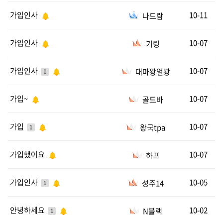
가입인사
10-11
나드람
가입인사
10-07
기링
가입인사
10-07
대마왕얼꽝
1
가입~
10-07
골드바
가입
10-07
왕국tpa
1
가입했어요
10-07
하프
가입인사
10-05
성주14
1
안녕하세요
10-02
N블랙
1