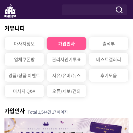
커뮤니티
마사지정보
가입인사
출석부
업체쿠폰방
관리사인기투표
베스트갤러리
경품/상품 이벤트
자유/유머/뉴스
후기모음
마사지 Q&A
오류/제보/건의
가입인사
Total 1,544건
17 페이지