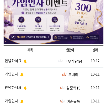
제목
글쓴이
날짜
안녕하세요
10-12
아무개9494
가입인사
10-11
오내리
안녕하세요
10-11
김준혁15
가입인사
10-11
여순규쑥