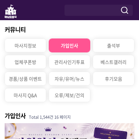
커뮤니티
마사지정보
가입인사
출석부
업체쿠폰방
관리사인기투표
베스트갤러리
경품/상품 이벤트
자유/유머/뉴스
후기모음
마사지 Q&A
오류/제보/건의
가입인사
Total 1,544건
16 페이지