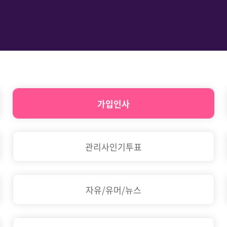
가입인사
관리사인기투표
자유/유머/뉴스