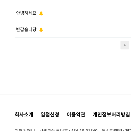
안녕하세요
반갑습니당
다음
맨끝
회사소개
입점신청
이용약관
개인정보처리방침
지연컴퍼니
사업자등록번호 : 454-18-01540
통신판매업 : 제2