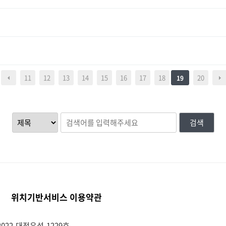
11
12
13
14
15
16
17
18
20
19
검색
위치기반서비스 이용약관
022-대전유성-1229호