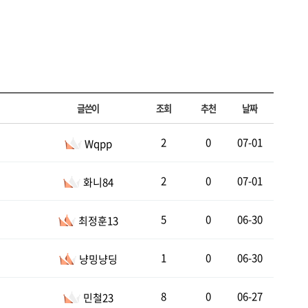
글쓴이
조회
추천
날짜
2
0
07-01
Wqpp
2
0
07-01
화니84
5
0
06-30
최정훈13
1
0
06-30
냥밍냥딩
8
0
06-27
민철23