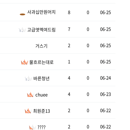
사과십만원어치
8
0
06-25
7
0
06-25
고급엿멕여드림
2
0
06-25
거스기
1
0
06-25
물흐르는대로
4
0
06-24
바른청년
4
0
06-23
chuee
2
0
06-22
최원준13
2
0
06-22
????